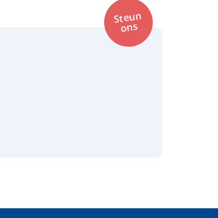
Steun
ons