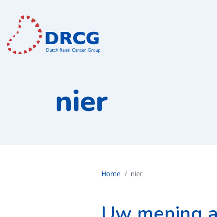
nier
Home
nier
Uw mening al