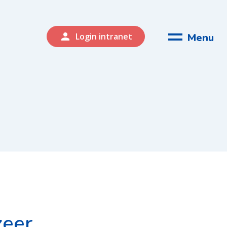
person
Menu
Login intranet
zeer